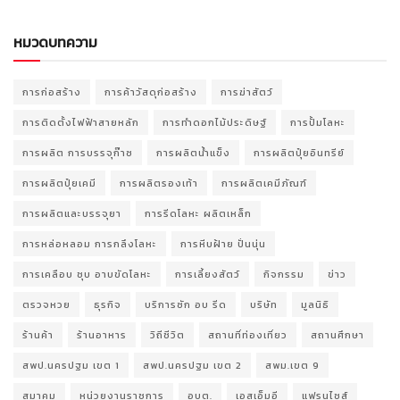
หมวดบทความ
การก่อสร้าง
การค้าวัสดุก่อสร้าง
การฆ่าสัตว์
การติดตั้งไฟฟ้าสายหลัก
การทำดอกไม้ประดิษฐ์
การปั้มโลหะ
การผลิต การบรรจุก๊าซ
การผลิตน้ำแข็ง
การผลิตปุ๋ยอินทรีย์
การผลิตปุ๋ยเคมี
การผลิตรองเท้า
การผลิตเคมีภัณฑ์
การผลิตและบรรจุยา
การรีดโลหะ ผลิตเหล็ก
การหล่อหลอม การกลึงโลหะ
การหีบฝ้าย ปั่นนุ่น
การเคลือบ ชุบ อาบขัดโลหะ
การเลี้ยงสัตว์
กิจกรรม
ข่าว
ตรวจหวย
ธุรกิจ
บริการซัก อบ รีด
บริษัท
มูลนิธิ
ร้านค้า
ร้านอาหาร
วิถีชีวิต
สถานที่ท่องเที่ยว
สถานศึกษา
สพป.นครปฐม เขต 1
สพป.นครปฐม เขต 2
สพม.เขต 9
สมาคม
หน่วยงานราชการ
อบต.
เอสเอ็มอี
แฟรนไชส์