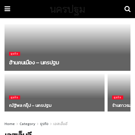
นครปฐม
ธุรกิจ
ฮ้านคนเมือง – นครปฐม
ธุรกิจ
ธุรกิจ
ณัฐิพล กรุ๊ป – นครปฐม
ร้านถาวรมอ
Home
Category
ธุรกิจ
เอสเอ็มอี