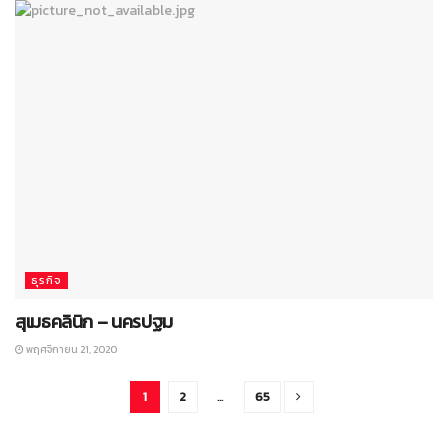
ธุรกิจ
สุเมธคลินิก – นครปฐม
พฤศจิกายน 21, 2020
1
2
…
65