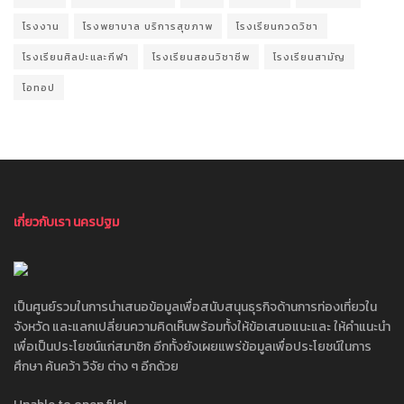
โรงงาน
โรงพยาบาล บริการสุขภาพ
โรงเรียนกวดวิชา
โรงเรียนศิลปะและกีฬา
โรงเรียนสอนวิชาชีพ
โรงเรียนสามัญ
โอทอป
เกี่ยวกับเรา นครปฐม
เป็นศูนย์รวมในการนำเสนอข้อมูลเพื่อสนับสนุนธุรกิจด้านการท่องเที่ยวใน
จังหวัด และแลกเปลี่ยนความคิดเห็นพร้อมทั้งให้ข้อเสนอแนะและ ให้คำแนะนำ
เพื่อเป็นประโยชน์แก่สมาชิก อีกทั้งยังเผยแพร่ข้อมูลเพื่อประโยชน์ในการ
ศึกษา ค้นคว้า วิจัย ต่าง ๆ อีกด้วย